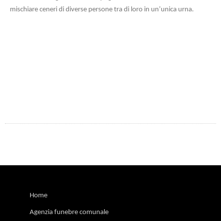
mischiare ceneri di diverse persone tra di loro in un’unica urna.
Home
Agenzia funebre comunale