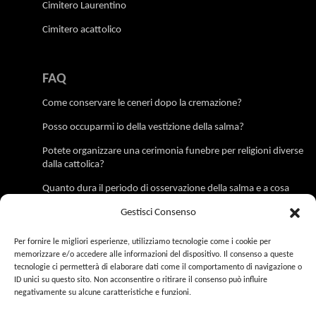
Cimitero Laurentino
Cimitero acattolico
FAQ
Come conservare le ceneri dopo la cremazione?
Posso occuparmi io della vestizione della salma?
Potete organizzare una cerimonia funebre per religioni diverse
dalla cattolica?
Quanto dura il periodo di osservazione della salma e a cosa
serve?
Gestisci Consenso
Per fornire le migliori esperienze, utilizziamo tecnologie come i cookie per
memorizzare e/o accedere alle informazioni del dispositivo. Il consenso a queste
tecnologie ci permetterà di elaborare dati come il comportamento di navigazione o
ID unici su questo sito. Non acconsentire o ritirare il consenso può influire
negativamente su alcune caratteristiche e funzioni.